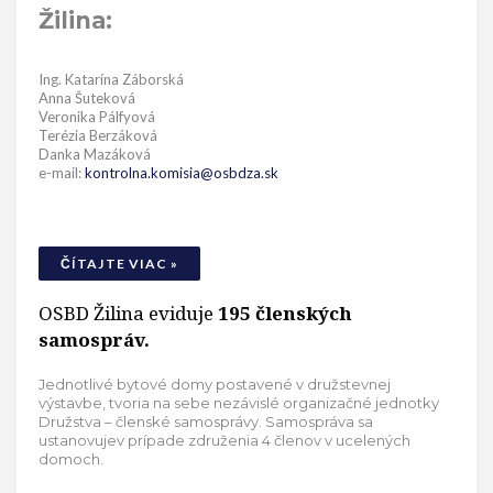
Žilina:
Ing. Katarína Záborská
Anna Šuteková
Veronika Pálfyová
Terézia Berzáková
Danka Mazáková
e-mail:
kontrolna.komisia@osbdza.sk
ČÍTAJTE VIAC »
OSBD Žilina eviduje
195 členských
samospráv.
Jednotlivé bytové domy postavené v družstevnej
výstavbe, tvoria na sebe nezávislé organizačné jednotky
Družstva – členské samosprávy. Samospráva sa
ustanovujev prípade združenia 4 členov v ucelených
domoch.