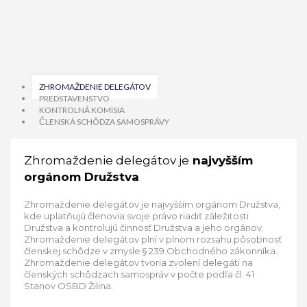
ZHROMAŽDENIE DELEGÁTOV
PREDSTAVENSTVO
KONTROLNÁ KOMISIA
ČLENSKÁ SCHÔDZA SAMOSPRÁVY
Zhromaždenie delegátov je
najvyšším
orgánom Družstva
Zhromaždenie delegátov je najvyšším orgánom Družstva,
kde uplatňujú členovia svoje právo riadiť záležitosti
Družstva a kontrolujú činnosť Družstva a jeho orgánov.
Zhromaždenie delegátov plní v plnom rozsahu pôsobnosť
členskej schôdze v zmysle § 239 Obchodného zákonníka.
Zhromaždenie delegátov tvoria zvolení delegáti na
členských schôdzach samospráv v počte podľa čl. 41
Stanov OSBD Žilina.