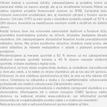
Okrem bežnej a povinnej údržby zabezpečujeme aj projekty, ktoré sú
zamerané nielen na úsporu energií, ale aj na skvalitnenie bývania. Máme za
sebou úspešné projekty financované úverom zo ŠFRB, Európskej únie,
rôznymi úverovými produktami, ako aj vlastnými zdrojmi z fondov opráv
domov. Od roku 1993 sa nám spolu s vlastníkmi podarilo zatepliť už 92 % z
280 domov. Investície sa medzičasom mnohým vrátili a vložili ich do ďalších
obnov.
Každý bytový dom má vytvorené samostatné službové a fondové účty,
pravidelne kontrolujeme pohyby na účtoch, dôsledne sledujeme úhrady
vlastníkov, čím zabezpečujeme dostatočné finančné krytie prevádzkových
nákladov domu. Nie práve pozitívnou súčasťou stránkou našej práce, ale
veľmi dôležitou je riešenie nedoplatkov v súlade s platnými právnymi
predpismi.
Modernizujeme aj meranie spotrieb a 82 % domov už má zabezpečené
diaľkové meranie spotrieb kúrenia a 40 % domov meranie všetkých
spotrieb, vrátane studenej a teplej vody.
Skutočnosť, že byty slúžia svojmu účelu dodnes, je výsledkom starostlivosti
o dom ako celok, a to nielen zo strany vlastníkov, ale aj nás ako ich správcu.
Dôkazom, že sme stabilnou spoločnosťou je fakt, že sme na trhu takmer 60
rokov. Orientácia na zákazníka a snaha o čo najefektívnejšie vybavovanie
požiadaviek nás viedla k vybudovaniu Zákazníckeho centra.
Základom našej práce je komunikácia s vlastníkmi, zástupcami vlastníkov a s
domovníkmi. Informujeme ich v našom časopise OSBD Správca vášho
domova, na webovej stránke www.osbdza.sk, cez informačný portál
domovinky.sk a najaktuálnejšie novinky nájdu v e-mailovom newslettri.
Naša práca nás teší a radi pomôžeme pri správe objektu aj Vám.