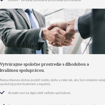
Vytvárajme spoločne prostredie s dlhodobou a
kvalitnou spoluprácou.
Našou hlavnou úlohou je plniť všetky úlohy a ciele tak, aby bol výsledok našej
spoločnej práce hodnotný a úspešný.
Aj malé veci sa dajú robiť veľkým spôsobom.