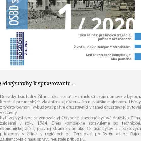
Od výstavby k spravovaniu...
Desiatky tisíc ľudí v Žiline a okrese našli v minulosti svoje domovy v bytoch,
ktoré sú pre mnohých vlastníkov aj doteraz ich najväčším majetkom. Tisícky
z týchto pomohli vybudovať práve družstevníci v rámci družstevnej bytovej
výstavby.
Bytovej výstavbe sa venovalo aj Obvodné stavebné bytové družstvo Žilina,
založené v roku 1964. Dnes komplexne spravujeme po technickej,
ekonomickej ale aj právnej stránke viac ako 12 tisíc bytov a nebytových
priestorov v Žiline, v regiónoch od Terchovej, po Bytču až po Rajec.
Záujemcovia o našu správu neustále pribúdajú.