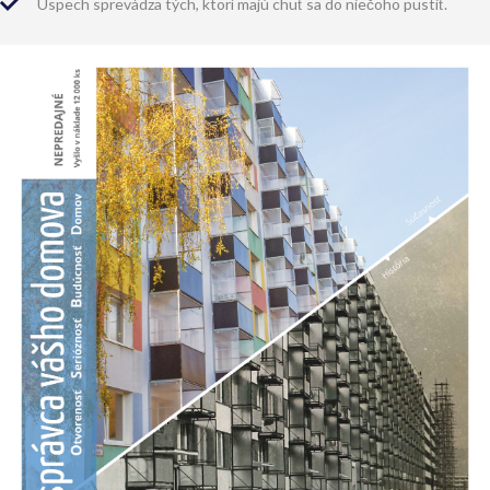
Úspech sprevádza tých, ktorí majú chuť sa do niečoho pustiť.