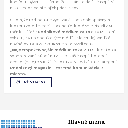
komfortu bývania. Dúfame, že sa nám to darí a časopis si
našiel medzi vami svojich priaznivcov.
O tom, že rozhodnutie vydávať časopis bolo správnym
krokom vpred svedčí aj ocenenie, ktoré sme získali v XI.
ročníku súťaže
Podnikové médium za rok 2013
, ktorú
vyhlasuje Klub podnikových médií a Slovenský syndikát
novinárov. Dňa 20.5.2014 sme si prevzali cenu
„Najperspektívnejšie médium roka 2013“
, ktorá bola
sponzorovaná Kúpeľmi Brusno. Náš časopis bol opäť
ocenený v tejto súťaži aj v roku 2016, keď získal v kategorií
Podnikový magazín - externá komunikácia 3.
miesto.
ČÍTAŤ VIAC >>
Hlavné menu