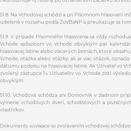
neumožňuje ½ hodiny po oznámenom začiatku schôdze p
51.8. Na Vchodovej schôdzi a pri Písomnom hlasovaní m
udelené v rozsahu podľa ZoVBaNP a preukazuje sa tomu,
51.9. V prípade Písomného hlasovania sa vždy rozhodu
Vchode spôsobom vo Vchode obvyklým päť kalendárnyc
hlasovacej listine alebo viacerých listinách, ktoré obs
Vchode, otázka alebo otázky; ak je viac otázok, označ
dátumu podpisu na hlasovacej listine. Ak Užívateľ vo V
zvolený zástupca ¼ Užívateľov vo Vchode zistí výsled
obvyklým.
51.10. Vchodová schôdza ani Domovník v žiadnom príp
výmene vchodových dverí, schodišťových a pivničných
vlastníkov.
Dokumenty súvisiace so zvolávaním vchodovej schôdze: