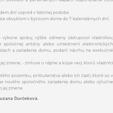
dem dní vopred v listinnej podobe.
ieste obvyklom v bytovom dome do 7 kalendárnych dní.
 výkone správy, výške odmeny zástupcovi vlastníkov,
e spoločnej antény alebo umiestnení elektronických
tiach a zariadenia domu, podaní návrhu na exekučné
ej zmene, - zmluve o nájme a kúpe veci, ktorú vlastníci
lého pozemku, príslušenstva alebo ich častí, ktoré sú v
čne nového spoločného zariadenia domu alebo výlučne
o jej zmene.
Zuzana Ďurčeková.