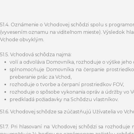
51.4. Oznámenie o Vchodovej schôdzi spolu s program
(vyvesením oznamu na viditeľnom mieste). Výsledok hlas
Vchode obvyklým.
51.5. Vchodová schôdza najmä:
volí a odvoláva Domovníka, rozhoduje o výške jeho
splnomocňuje Domovníka na čerpanie prostriedko
preberanie prác za Vchod,
rozhoduje o tvorbe a čerpaní prostriedkov FOV,
rozhoduje o spôsobe vykonania opráv a údržby vo Vc
predkladá požiadavky na Schôdzu vlastníkov.
51.6. Vchodovej schôdze sa zúčastňujú Užívatelia vo Vc
51.7. Pri hlasovaní na Vchodovej schôdzi sa rozhoduj