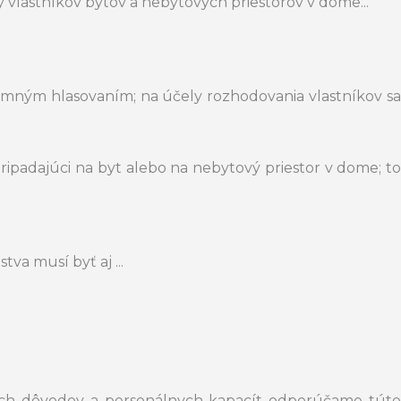
 vlastníkov bytov a nebytových priestorov v dome...
somným hlasovaním; na účely rozhodovania vlastníkov sa
ipadajúci na byt alebo na nebytový priestor v dome; to
a musí byť aj ...
ových dôvodov a personálnych kapacít odporúčame túto