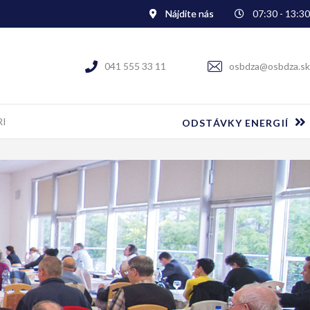
Nájdite nás
07:30 - 13:30
041 555 33 11
osbdza@osbdza.sk
RI
ODSTÁVKY ENERGIÍ