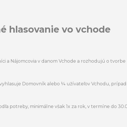
é hlasovanie vo vchode
tníci a Nájomcovia v danom Vchode a rozhodujú o tvorb
 vyhlasuje Domovník alebo ¼ užívateľov Vchodu, prípa
ľa potreby, minimálne však 1x za rok, v termíne do 30.