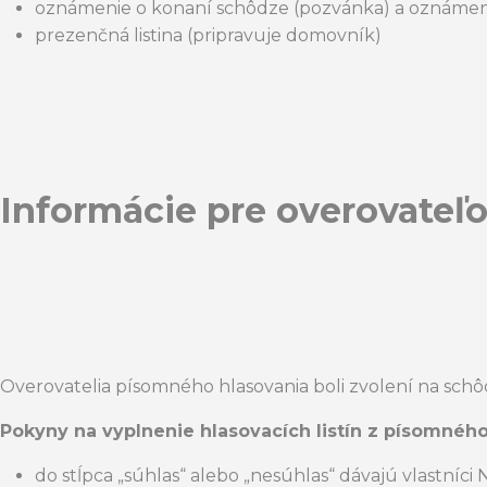
oznámenie o konaní schôdze (pozvánka) a oznámenie
prezenčná listina (pripravuje domovník)
Informácie pre overovateľo
Overovatelia písomného hlasovania boli zvolení na schôd
Pokyny na vyplnenie hlasovacích listín z písomného
do stĺpca „súhlas“ alebo „nesúhlas“ dávajú vlastníci
N