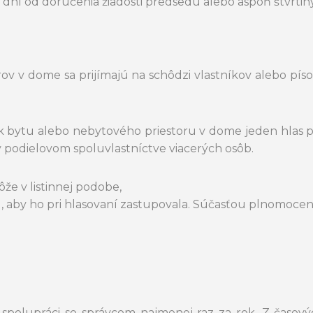
dní od doručenia žiadosti predsedu alebo aspoň štvrtiny
rov v dome sa prijímajú na schôdzi vlastníkov alebo pí
k bytu alebo nebytového priestoru v dome jeden hlas pr
 v podielovom spoluvlastníctve viacerých osôb.
že v listinnej podobe,
by ho pri hlasovaní zastupovala. Súčasťou plnomocenstv
v spolupráci so správcom najmenej raz za rok. Z čas