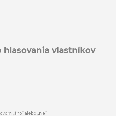
 hlasovania vlastníkov
lovom „áno“ alebo „nie“;