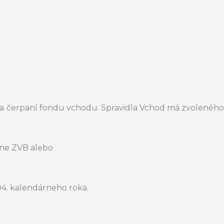
e a čerpaní fondu vchodu. Spravidla Vchod má zvoleného
dne ZVB alebo
04. kalendárneho roka.