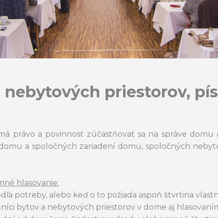
a nebytových priestorov, p
 má právo a povinnosť zúčastňovať sa na správe domu 
tí domu a spoločných zariadení domu, spoločných nebyt
mné hlasovanie:
podľa potreby, alebo keď o to požiada aspoň štvrtina vla
ci bytov a nebytových priestorov v dome aj hlasovaním 