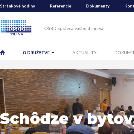
Stránkové hodiny
Referencie
Dokumenty
Kont
OSBD správca vášho domova
O DRUŽSTVE
AKTUALITY
DOKUME
Schôdze v byto