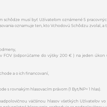
om schôdze musí byť Užívateľom oznámené 5 pracovnýc
ovania oznamuje ten, kto Vchodovú Schôdzu zvolal, a to
 odmeny,
v FOV (odporúčame do výšky 200 € ) na jeden úkon ú
hode a o ich financovaní,
hode s rovnakým hlasovacím právom (1 Byt/NP= 1 hlas).
e nadpolovičnou väčšinou hlasov všetkých Užívateľov v