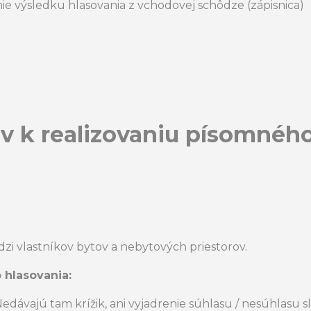
 výsledku hlasovania z vchodovej schôdze (zápisnica)
v k realizovaniu písomného
zi vlastníkov bytov a nebytových priestorov.
 hlasovania:
edávajú tam krížik, ani vyjadrenie súhlasu / nesúhlasu s