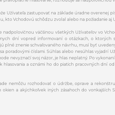
rávoplatné hlasovanie, rozhoduje sa nadpolovičnou v
ôže Užívateľa zastupovať na základe úradne overenej pí
 kto Vchodovú schôdzu zvolal alebo na požiadanie aj Už
je nadpolovičnou väčšinou všetkých Užívateľov vo Vch
h dní vopred informovaní o otázkach, o ktorých sa 
ahujú plné znenie schvaľovaného návrhu, musí byť uveden
ia sa poradovými číslami. Súhlas alebo nesúhlas vyjadr
chode nevyznačí svoj názor, je hlas neplatný. Po vykon
ok hlasovania a oznámi ho do piatich pracovných dní 
ade nemôžu rozhodovať o údržbe, oprave a rekonštruk
 okien a akýchkoľvek iných zásahoch do vonkajších S