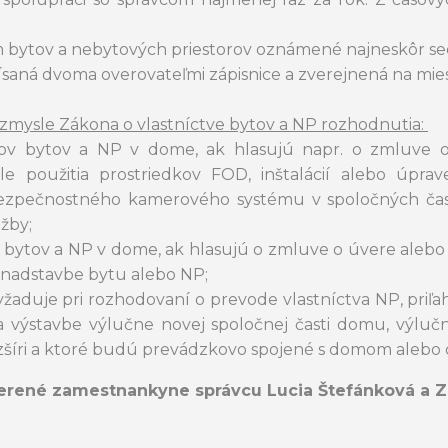
m bytov a nebytových priestorov oznámené najneskôr se
ísaná dvoma overovateľmi zápisnice a zverejnená na m
v zmysle Zákona o vlastníctve bytov a NP rozhodnutia:
kov bytov a NP v dome, ak hlasujú napr. o zmluve o
použitia prostriedkov FOD, inštalácií alebo úprav
bezpečnostného kamerového systému v spoločných čas
ažby;
 bytov a NP v dome, ak hlasujú o zmluve o úvere alebo j
 nadstavbe bytu alebo NP;
žaduje pri rozhodovaní o prevode vlastníctva NP, priľah
a výstavbe výlučne novej spoločnej časti domu, výlu
zšíri a ktoré budú prevádzkovo spojené s domom alebo 
verené zamestnankyne správcu Lucia Štefánková a 