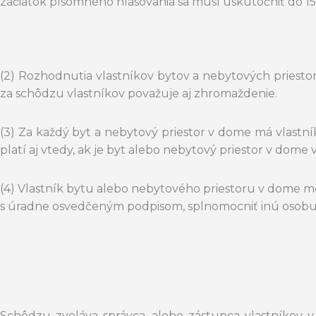
začiatok písomného hlasovania sa musí uskutočniť do 15 
(2) Rozhodnutia vlastníkov bytov a nebytových priesto
za schôdzu vlastníkov považuje aj zhromaždenie.
(3) Za každý byt a nebytový priestor v dome má vlastní
platí aj vtedy, ak je byt alebo nebytový priestor v dome
(4) Vlastník bytu alebo nebytového priestoru v dome mô
s úradne osvedčeným podpisom, splnomocniť inú osobu, a
Schôdzu zvoláva správca, alebo zástupca vlastníkov 