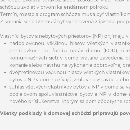
schôdzu zvolať v prvom kalendárnom polroku.
Termín, miesto a program schôdze musia byť vlastníko
Z konania schôdze musí byť vyhotovená zápisnica podp
Vlastníci bytov a nebytových priestorov (NP) prijímajú 
nadpolovičnou väčšinou hlasov všetkých vlastní
preddavkoch do fondu opráv domu (FOD), účele 
komunikačných sietí v dome vrátane zavedenia 
konanie alebo návrhu na vykonanie dobrovoľnej dr
dvojtretinovou väčšinou hlasov všetkých vlastníkov
bytov a NP v dome užívajú, zmluve o vstavbe alebo
súhlas všetkých vlastníkov bytov a NP v dome sa vy
podielovom spoluvlastníctve bytov a NP v dome 
nového príslušenstva, ktorým sa dom pôdorysne ro
Všetky podklady k domovej schôdzi pripravujú po