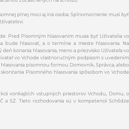
äčšinou zúčastnených na schôdzi.
somnej plnej moci aj iná osoba. Splnomocnenie musí byť
ívateľovi.
ode. Pred Písomným hlasovaním musia byť Užívatelia vo
bude hlasovať, a o termíne a mieste hlasovania. Na
ý deň konania hlasovania, meno a priezvisko Užívateľa vo
í Užívateľ vo Vchode vlastnoručným podpisom s uvedením
aní hlasovania písomnou formou Domovník, Správca, alebo
od skončenia Písomného hlasovania spôsobom vo Vchode
cii vonkajších vstupných priestorov Vchodu, Domu, o
Č a SZ. Tieto rozhodovania sú v kompetencii Schôdze