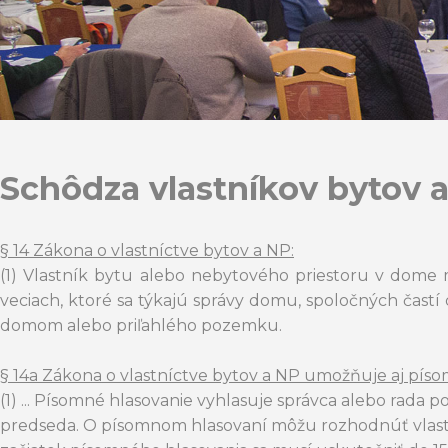
Schôdza vlastníkov bytov 
§ 14 Zákona o vlastníctve bytov a NP:
(1) Vlastník bytu alebo nebytového priestoru v dome
veciach, ktoré sa týkajú správy domu, spoločných čas
domom alebo priľahlého pozemku.
§ 14a Zákona o vlastníctve bytov a NP umožňuje aj píso
(1) ... Písomné hlasovanie vyhlasuje správca alebo rada 
predseda. O písomnom hlasovaní môžu rozhodnúť vlastní