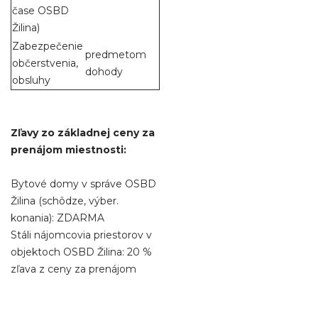
čase OSBD
Žilina)
Zabezpečenie
predmetom
občerstvenia,
dohody
obsluhy
Zľavy zo základnej ceny za
prenájom miestnosti:
Bytové domy v správe OSBD
Žilina (schôdze, výber.
konania): ZDARMA
Stáli nájomcovia priestorov v
objektoch OSBD Žilina: 20 %
zľava z ceny za prenájom