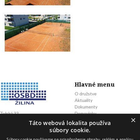
Hlavné menu
O družstve
Aktuality
Dokumenty
Domovinky
Tulská 33
×
010 08 Žilina OSBD
Prenájom
Táto webová lokalita používa
Partneri
súbory cookie.
Pozrieť na mape
Google Mapa
Súbory cookie používame na prispôsobenie obsahu, reklám a analýzu