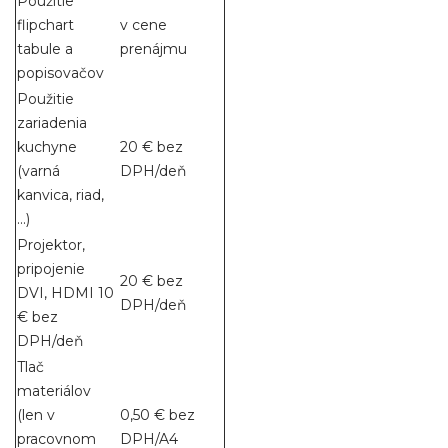
Použitie
flipchart
v cene
tabule a
prenájmu
popisovačov
Použitie
zariadenia
kuchyne
20 € bez
(varná
DPH/deň
kanvica, riad,
...)
Projektor,
pripojenie
20 € bez
DVI, HDMI 10
DPH/deň
€ bez
DPH/deň
Tlač
materiálov
(len v
0,50 € bez
pracovnom
DPH/A4