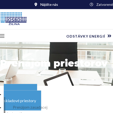
Nájdite nás
Zatvorené
ODSTÁVKY ENERGIÍ
Prenájom priestorov
Kancelárske a
skladové priestory
Prenájom zasadacej